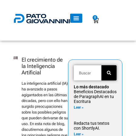
0
El crecimiento de
la Inteligencia
Artificial
La inteligencia artificial (IA)
Lo más destacado
ha avanzado a pasos
Beneficios Destacados
agigantados en las últimas
de ParagraphAI en tu
décadas, pero con ello han
Escritura
surgido preocupaciones
Leer »
sobre los posibles peligros
que pueden derivarse de su
Redacta tus textos
uso. En esta nota de blog,
con ShortlyAI.
discutiremos algunos de
Leer »
los principales peligros que