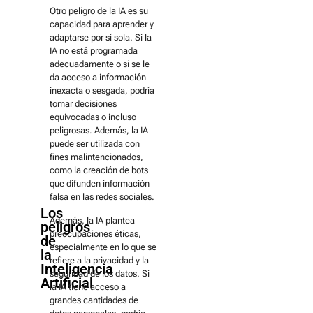
Otro peligro de la IA es su
capacidad para aprender y
adaptarse por sí sola. Si la
IA no está programada
adecuadamente o si se le
da acceso a información
inexacta o sesgada, podría
tomar decisiones
equivocadas o incluso
peligrosas. Además, la IA
puede ser utilizada con
fines malintencionados,
como la creación de bots
que difunden información
falsa en las redes sociales.
Los
Además, la IA plantea
peligros
preocupaciones éticas,
de
especialmente en lo que se
la
refiere a la privacidad y la
Inteligencia
seguridad de los datos. Si
Artificial
la IA tiene acceso a
grandes cantidades de