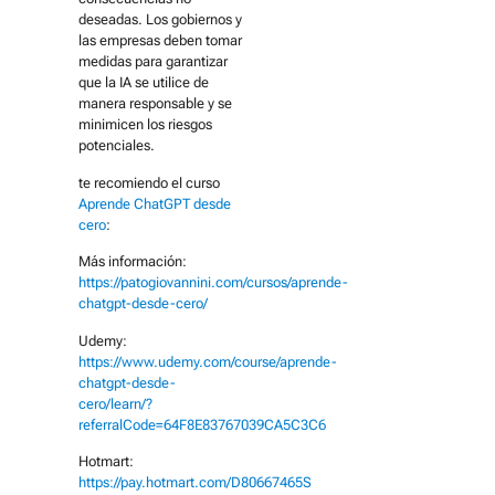
deseadas. Los gobiernos y
las empresas deben tomar
medidas para garantizar
que la IA se utilice de
manera responsable y se
minimicen los riesgos
potenciales.
te recomiendo el curso
Aprende ChatGPT desde
cero
:
Más información:
https://patogiovannini.com/cursos/aprende-
chatgpt-desde-cero/
Udemy:
https://www.udemy.com/course/aprende-
chatgpt-desde-
cero/learn/?
referralCode=64F8E83767039CA5C3C6
Hotmart:
https://pay.hotmart.com/D80667465S