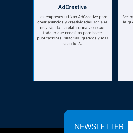
AdCreative
Las empresas utilizan AdCreative para
Bertha
crear anuncios y creatividades sociales
IA qu
muy rápido. La plataforma viene con
todo lo que necesitas para hacer
publicaciones, historias, gráficos y más
usando IA.
NEWSLETTER