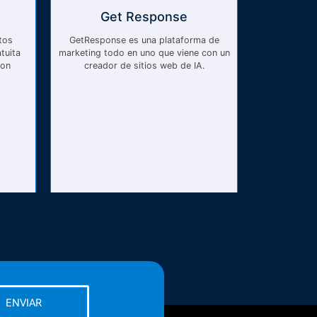
Get Response
tos
GetResponse es una plataforma de
tuita
marketing todo en uno que viene con un
con
creador de sitios web de IA.
ENVIAR