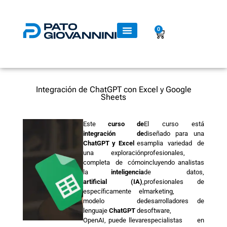
0
Integración de ChatGPT con Excel y Google
Sheets
Este
curso de
El curso está
integración de
diseñado para una
ChatGPT y Excel
es
amplia variedad de
una exploración
profesionales,
completa de cómo
incluyendo analistas
la
inteligencia
de datos,
artificial (IA)
,
profesionales de
específicamente el
marketing,
modelo de
desarrolladores de
lenguaje
ChatGPT
de
software,
OpenAI, puede llevar
especialistas en