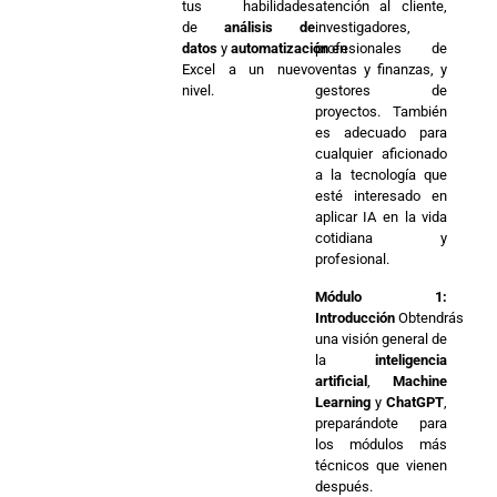
tus habilidades
atención al cliente,
de
análisis de
investigadores,
datos
y
automatización
profesionales de
en
Excel a un nuevo
ventas y finanzas, y
nivel.
gestores de
proyectos. También
es adecuado para
cualquier aficionado
a la tecnología que
esté interesado en
aplicar IA en la vida
cotidiana y
profesional.
Módulo 1:
Introducción
Obtendrás
una visión general de
la
inteligencia
artificial
,
Machine
Learning
y
ChatGPT
,
preparándote para
los módulos más
técnicos que vienen
después.