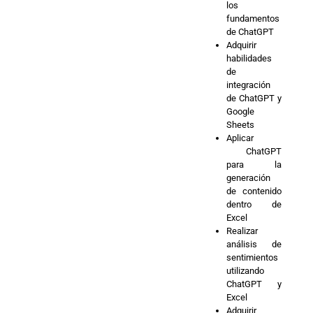
los
fundamentos
de ChatGPT
Adquirir
habilidades
de
integración
de ChatGPT y
Google
Sheets
Aplicar
ChatGPT
para la
generación
de contenido
dentro de
Excel
Realizar
análisis de
sentimientos
utilizando
ChatGPT y
Excel
Adquirir