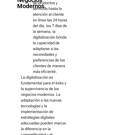
Negocios
de productos y
Modernos.
servicios hasta la
atención al cliente
en línea las 24 horas
del día, los 7 días de
la semana, la
digitalización brinda
la capacidad de
adaptarse a las
necesidades y
preferencias de los
clientes de manera
más eficiente.
La digitalización es
fundamental para el éxito y
la supervivencia de los
negocios modernos. La
adaptación a las nuevas
tecnologías y la
implementación de
estrategias digitales
adecuadas pueden marcar
la diferencia en la
competitividad y el