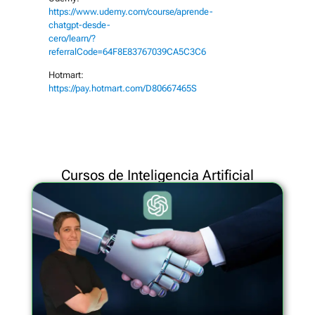
https://www.udemy.com/course/aprende-
chatgpt-desde-
cero/learn/?
referralCode=64F8E83767039CA5C3C6
Hotmart:
https://pay.hotmart.com/D80667465S
Cursos de Inteligencia Artificial