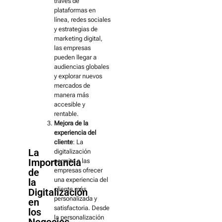
través de
plataformas en
línea, redes sociales
y estrategias de
marketing digital,
las empresas
pueden llegar a
audiencias globales
y explorar nuevos
mercados de
manera más
accesible y
rentable.
Mejora de la
experiencia del
cliente
: La
La
digitalización
Importancia
permite a las
de
empresas ofrecer
una experiencia del
la
cliente más
Digitalización
personalizada y
en
satisfactoria. Desde
los
la personalización