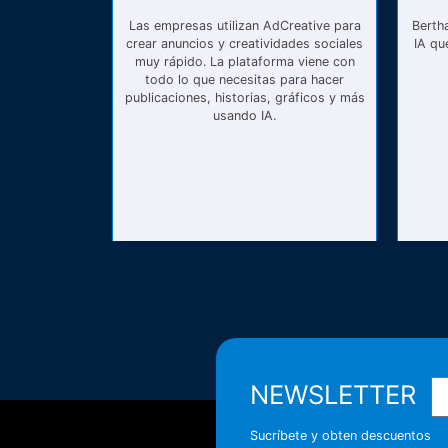
Las empresas utilizan AdCreative para
Bertha
crear anuncios y creatividades sociales
IA qu
muy rápido. La plataforma viene con
todo lo que necesitas para hacer
publicaciones, historias, gráficos y más
usando IA.
NEWSLETTER
Sucríbete y obten descuentos