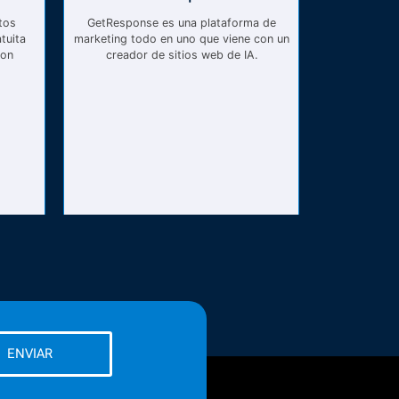
tos
GetResponse es una plataforma de
tuita
marketing todo en uno que viene con un
con
creador de sitios web de IA.
ENVIAR