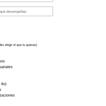
s elegir el que tu quieras)
iero
sariales
 4o)
s
izaciones